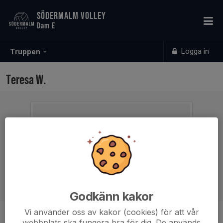
SÖDERMALM VOLLEY
Dam E
Logga in
Truppen
Teresa W.
Godkänn kakor
Vi använder oss av kakor (cookies) för att vår
Ålder
15 år
webbplats ska fungera bra för dig. De används