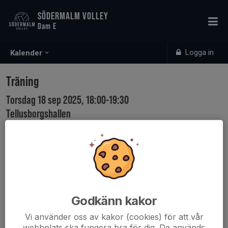
SÖDERMALM VOLLEY
Dam E
Logga in
Kalender
Träning
Torsdag 18 sep 2025, 18:00-19:30
Tellusborgshallen
Samling: 17:30, Omklädningrum
Godkänn kakor
Vi använder oss av kakor (cookies) för att vår
webbplats ska fungera bra för dig. De används