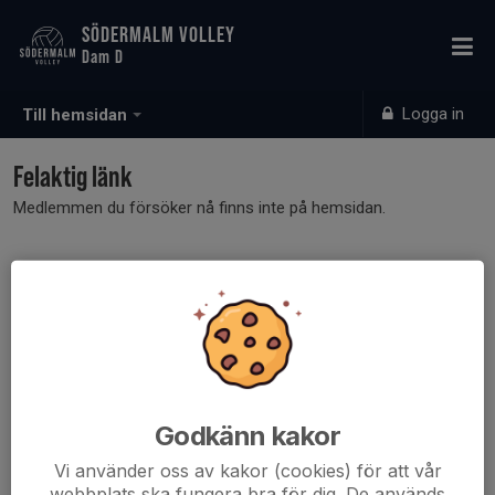
SÖDERMALM VOLLEY
Dam D
Logga in
Till hemsidan
Felaktig länk
Medlemmen du försöker nå finns inte på hemsidan.
Godkänn kakor
Vi använder oss av kakor (cookies) för att vår
webbplats ska fungera bra för dig. De används