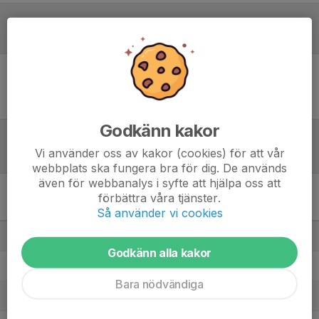
Referat
Inget referat skrivet
Godkänn kakor
Vi använder oss av kakor (cookies) för att vår
Tabell
webbplats ska fungera bra för dig. De används
även för webbanalys i syfte att hjälpa oss att
Division 3 Damer - Division
förbättra våra tjänster.
3 Östra Damer
M
P
Så använder vi cookies
1. KTH VBF
16
44
Godkänn alla kakor
2. Team Gotland Volleybollklubb
16
40
Bara nödvändiga
3. Hästhagen IF B
16
34