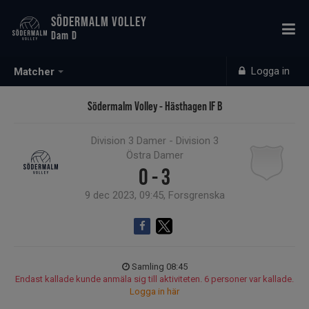
SÖDERMALM VOLLEY
Dam D
Logga in
Matcher
Södermalm Volley - Hästhagen IF B
Division 3 Damer - Division 3
Östra Damer
0 - 3
9 dec 2023, 09:45, Forsgrenska
Samling 08:45
Endast kallade kunde anmäla sig till aktiviteten. 6 personer var kallade.
Logga in här