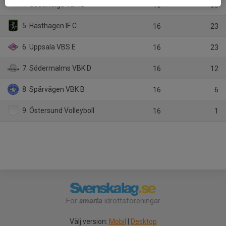
4. Södertelge VBK B
16
33
5. Hästhagen IF C
16
23
6. Uppsala VBS E
16
23
7. Södermalms VBK D
16
12
8. Spårvägen VBK B
16
6
9. Östersund Volleyboll
16
1
För
smarta
idrottsföreningar
Välj version:
Mobil
|
Desktop