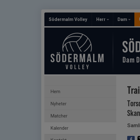
Södermalm Volley
Herr
Dam
SÖ
Dam D
Tra
Hem
Tors
Nyheter
Skan
Matcher
Saml
Kalender