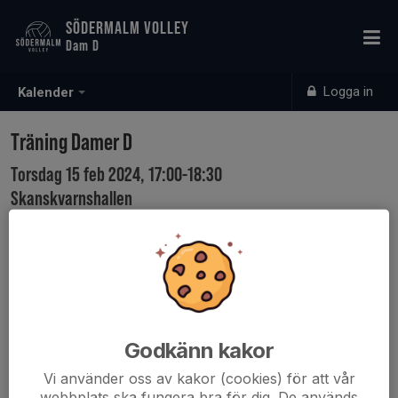
SÖDERMALM VOLLEY
Dam D
Logga in
Kalender
Träning Damer D
Torsdag 15 feb 2024, 17:00-18:30
Skanskvarnshallen
Samling: 16:45
Godkänn kakor
Vi använder oss av kakor (cookies) för att vår
webbplats ska fungera bra för dig. De används