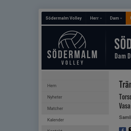
Södermalm Volley
Herr
Dam
SÖ
Dam D
Trä
Hem
Tors
Nyheter
Vasa
Matcher
Saml
Kalender