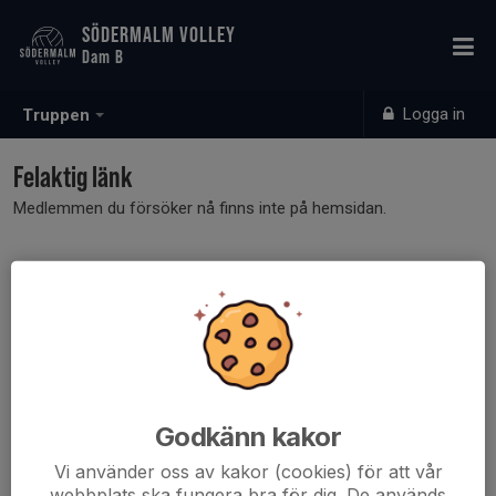
SÖDERMALM VOLLEY
Dam B
Logga in
Truppen
Felaktig länk
Medlemmen du försöker nå finns inte på hemsidan.
Godkänn kakor
Vi använder oss av kakor (cookies) för att vår
webbplats ska fungera bra för dig. De används